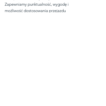
Zapewniamy punktualność, wygodę i
możliwość dostosowania przejazdu
do indywidualnych potrzeb.
Skąd odbieramy:
Warszawa
Dokąd jeździmy:
Cała Polska
Zapytaj o przejazd: Z
amów transport
STRYKÓW
- Odbieramy pasażerów ze
Strykowa i okolic, zapewniając
transport w całej Polsce. Stryków to
także świetny punkt startowy dla
wyjazdów firmowych, transportów
międzywojewódzkich czy przejazdów
na wydarzenia.