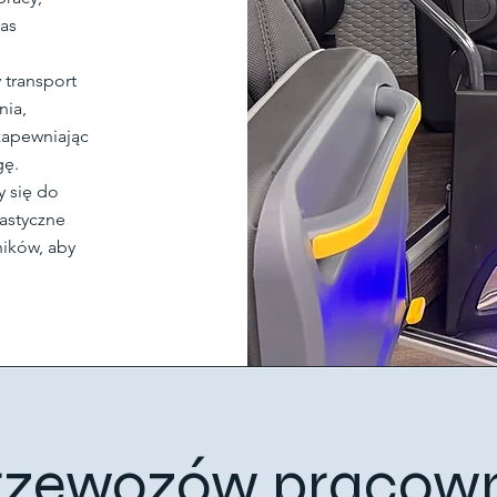
as
transport
nia,
zapewniając
gę.
 się do
lastyczne
ików, aby
rzewozów pracow