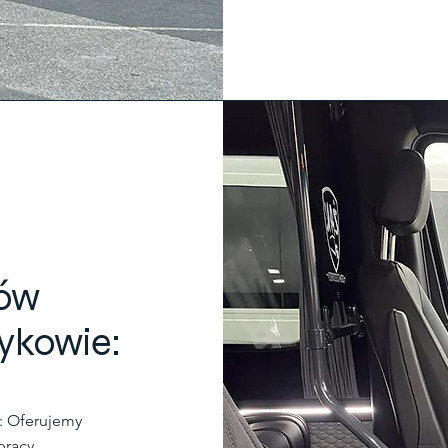
zów
ykowie:
: Oferujemy
pracy,